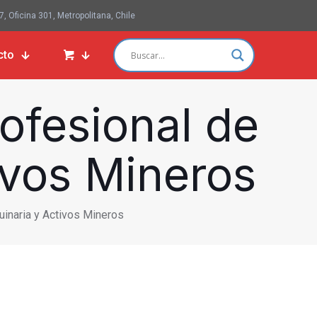
 Oficina 301, Metropolitana, Chile
cto
ofesional de
ivos Mineros
inaria y Activos Mineros