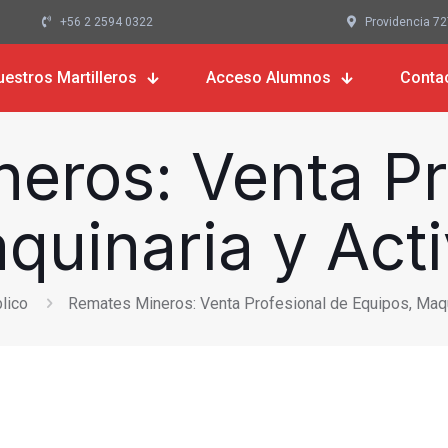
+56 2 2594 0322
Providencia 727,
uestros Martilleros
Acceso Alumnos
Conta
eros: Venta Pr
quinaria y Act
lico
Remates Mineros: Venta Profesional de Equipos, Maqu