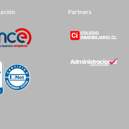
cación
Partners